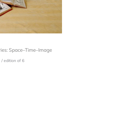
ries: Space–Time–Image
/ edition of 6
Next
project: