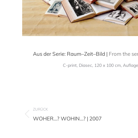
Aus der Serie: Raum–Zeit–Bild |
From the se
C-print, Diasec, 120 x 100 cm, Auflage 
Project
ZURÜCK
navigation
Previous
WOHER…? WOHIN…? | 2007
project: