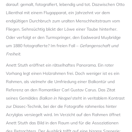
darauf: gemalt, fotografiert, lebendig und tot. Dazwischen Otto
Lilienthal mit einem Flugapparat, ein Jahrzehnt vor dem
endgültigen Durchbruch zum uralten Menschheitstraum vom
Fliegen. Sehnsüchtig blickt der Löwe einer Taube hinterher.
Oder verfolgt er den Turmspringer, den Eadweard Muybridge
um 1880 fotografierte? Im freien Fall –
Gefangenschaft und
Freiheit.
Anett Stuth eröffnet ein rätselhaftes Panorama. Ein roter
Vorhang legt einen Holzrahmen frei. Doch weniger ist es ein
Rahmen, als vielmehr die Umfriedung einer Balkontür und
Referenz an den Romantiker Carl Gustav Carus. Das Zitat
seines Gemäldes
Balkon in Neapel
steht in veritablem Kontrast
zur Diasec-Technik, bei der die Fotografie rahmenlos hinter
Acrylglas versiegelt wird. Im Verzicht auf den Rahmen öffnet
Anett Stuth das Bild in den Raum und für die Assoziationen
des Betrachters. Der Ausblick trifft auf eine bizarre Szenerie: